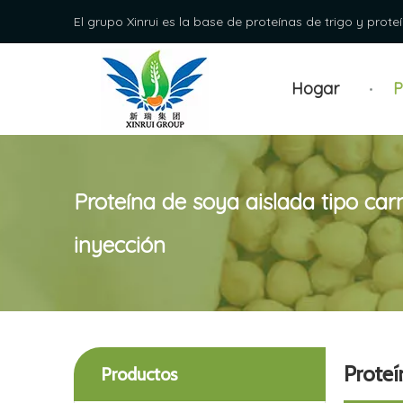
El grupo Xinrui es la base de proteínas de trigo y prote
Hogar
P
Proteína de soya aislada tipo car
inyección
Proteí
Productos