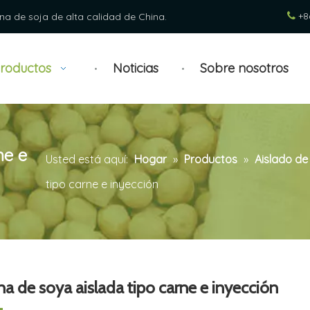
+8
ína de soja de alta calidad de China.

roductos
Noticias
Sobre nosotros
ne e
Usted está aquí:
Hogar
»
Productos
»
Aislado de
tipo carne e inyección
na de soya aislada tipo carne e inyección