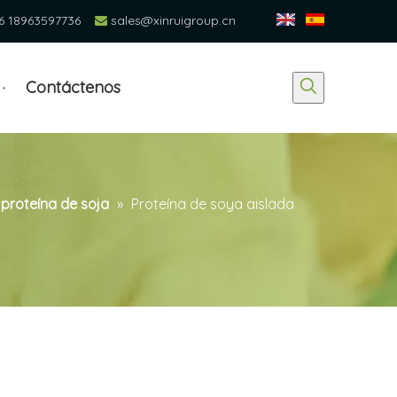
6 18963597736
sales@xinruigroup.cn

Contáctenos
 proteína de soja
»
Proteína de soya aislada