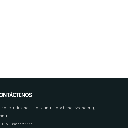
ONTÁCTENOS
Zona Industrial Guanxiana, Liaocheng, Shandong,

hina
+86 18963597736
