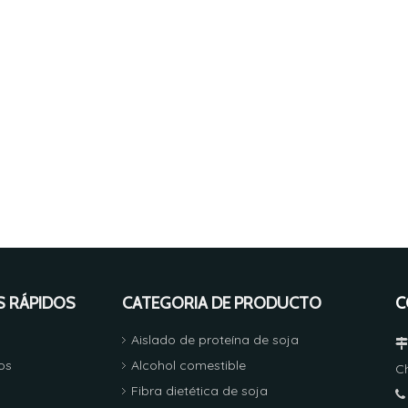
S RÁPIDOS
CATEGORIA DE PRODUCTO
C
Aislado de proteína de soja
os
Alcohol comestible
C
Fibra dietética de soja